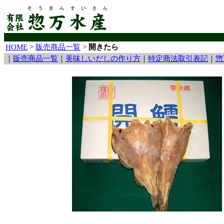
HOME
>
販売商品一覧
>
開きたら
｜
販売商品一覧
｜
美味しいだしの作り方
｜
特定商法取引表記
｜
惣