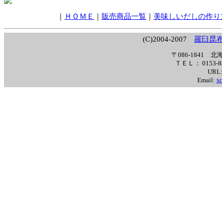
｜
ＨＯＭＥ
｜
販売商品一覧
｜
美味しいだしの作り
(C)2004-2007
羅臼昆布
〒086-1841
ＴＥＬ： 0153-88
URL
s
Email: