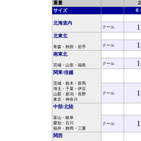
重量
サイズ
６
北海道内
1
クール
北東北
1
クール
青森・秋田・岩手
南東北
1
クール
宮城・山形・福島
関東/信越
茨城・栃木・群馬
埼玉・千葉・伊豆
1
クール
山梨・新潟・長野
東京・神奈川
中部/北陸
富山・岐阜
1
愛知・石川
クール
福井・静岡・三重
関西