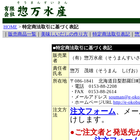
HOME
>
特定商法取引に基づく表記
｜
販売商品一覧
｜
美味しいだしの作り方
｜
特定商法取引表記
｜
惣
■特定商法取引に基づく表記
販売業
（有）惣万水産（そうまんすい
者
責任者
惣万 茂雄（そうまん しげお
氏名
所在地
〒086-1841 北海道目梨郡羅臼
・電話 0153-88-2208
・FAX 0153-88-2614
・メールアドレス
souman@e-oko
・ホームページURL
http://e-okob
注文方
注文フォーム
、メー
法
けします。
●ご注文者と発送先