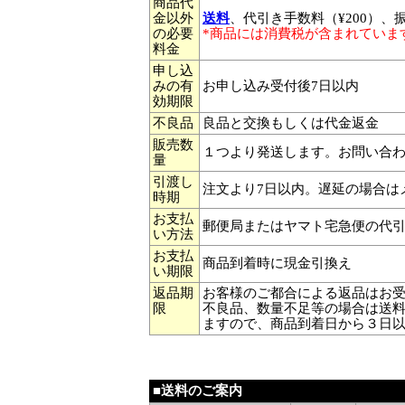
商品代
金以外
送料
、代引き手数料（¥200）、
の必要
*商品には消費税が含まれていま
料金
申し込
みの有
お申し込み受付後7日以内
効期限
不良品
良品と交換もしくは代金返金
販売数
１つより発送します。お問い合わ
量
引渡し
注文より7日以内。遅延の場合はメ
時期
お支払
郵便局またはヤマト宅急便の代
い方法
お支払
商品到着時に現金引換え
い期限
返品期
お客様のご都合による返品はお
限
不良品、数量不足等の場合は送
ますので、商品到着日から３日
■送料のご案内