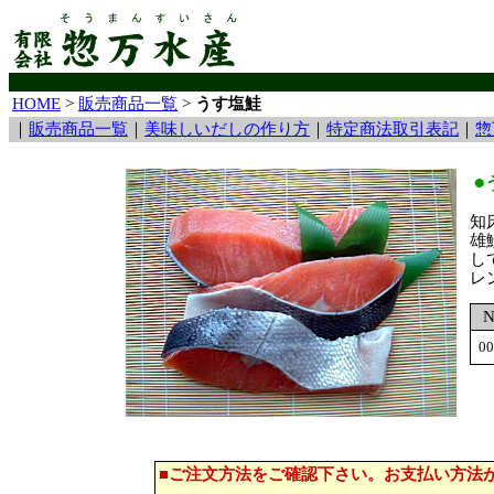
HOME
>
販売商品一覧
>
うす塩鮭
｜
販売商品一覧
｜
美味しいだしの作り方
｜
特定商法取引表記
｜
惣
●
知
雄
し
レ
N
00
■ご注文方法をご確認下さい。お支払い方法