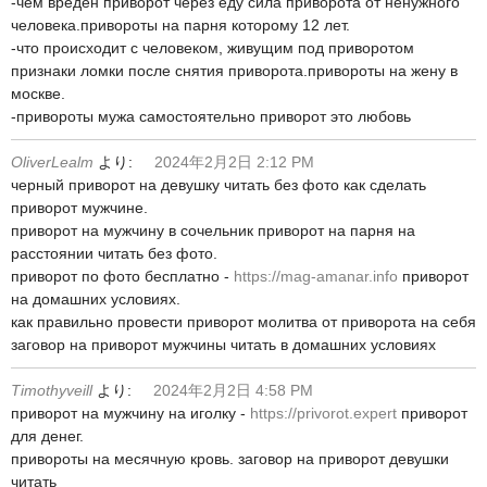
-чем вреден приворот через еду сила приворота от ненужного
человека.привороты на парня которому 12 лет.
-что происходит с человеком, живущим под приворотом
признаки ломки после снятия приворота.привороты на жену в
москве.
-привороты мужа самостоятельно приворот это любовь
OliverLealm
より:
2024年2月2日 2:12 PM
черный приворот на девушку читать без фото как сделать
приворот мужчине.
приворот на мужчину в сочельник приворот на парня на
расстоянии читать без фото.
приворот по фото бесплатно -
https://mag-amanar.info
приворот
на домашних условиях.
как правильно провести приворот молитва от приворота на себя
заговор на приворот мужчины читать в домашних условиях
Timothyveill
より:
2024年2月2日 4:58 PM
приворот на мужчину на иголку -
https://privorot.expert
приворот
для денег.
привороты на месячную кровь. заговор на приворот девушки
читать