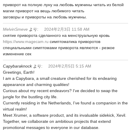
приворот на полную луну на любовь мужчины читать из белой
магии приворот на вещь любимого читать
заговоры и привороты на любовь мужчины.
MelvinSmeve
より:
2024年2月3日 11:58 AM
снятие приворота сделанного на менструальную кровь
https://www.magecam.ru
симптоматика приворотов
специальными симптомами приворота являются - резкое
изменение сек
Capybaraknock
より:
2024年2月5日 5:15 AM
Greetings, Earth!
I am a Capybara, a small creature cherished for its endearing
appearance and charming qualities!
Curious about my recent endeavors? I’ve decided to swap the
jungle for the bustling city life.
Currently residing in the Netherlands, I’ve found a companion in the
virtual realm!
Meet Xrumer, a software product, and its invaluable sidekick, Xevil.
Together, we collaborate on ambitious projects that extend
promotional messages to everyone in our database.