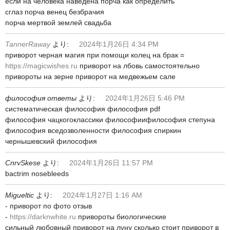
если на человека наведена порча как определить
сглаз порча венец безбрачия
порча мертвой землей свадьба
TannerRaway
より:
2024年1月26日 4:34 PM
приворот черная магия при помощи колец на брак =
https://magicwishes.ru
приворот на лбовь самостоятельно
привороты на зерне приворот на медвежьем сале
философия ответы
より:
2024年1月26日 5:46 PM
систематическая философия философия pdf
философия чацкогоклассики философиифилософия степуна
философия вседозволенности философия спиркин
чернышевский философия
CnrvSkese
より:
2024年1月26日 11:57 PM
bactrim nosebleeds
Migueltic
より:
2024年1月27日 1:16 AM
- приворот по фото отзыв
-
https://darknwhite.ru
привороты биологические
сильный любовный приворот на луну сколько стоит приворот в