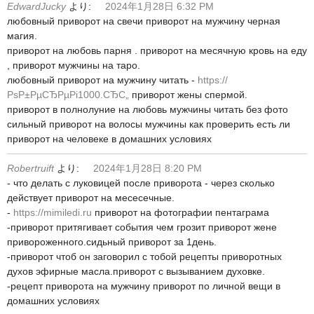
EdwardJucky
より:
2024年1月28日 6:32 PM
любовный приворот на свечи приворот на мужчину черная
магия.
приворот на любовь парня . приворот на месячную кровь на еду
, приворот мужчины на таро.
любовный приворот на мужчину читать -
https://
РѕР±РµСЂРµРі1000.СЂС„
приворот жены спермой.
приворот в полнолуние на любовь мужчины читать без фото
сильный приворот на волосы мужчины как проверить есть ли
приворот на человеке в домашних условиях
Robertruift
より:
2024年1月28日 8:20 PM
- что делать с луковицей после приворота - через сколько
действует приворот на месесечные.
-
https://mimiledi.ru
приворот на фотографии пентаграма
-приворот притягивает события чем грозит приворот жене
привороженного.сидьный приворот за 1день.
-приворот чтоб он заговорил с тобой рецепты приворотных
духов эфирные масла.приворот с вызыванием духовке.
-рецепт приворота на мужчину приворот по личной вещи в
домашних условиях