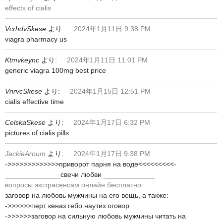
effects of cialis
VcrhdvSkese
より:
2024年1月11日 9:38 PM
viagra pharmacy us
Ktmvkeync
より:
2024年1月11日 11:01 PM
generic viagra 100mg best price
VnrvcSkese
より:
2024年1月15日 12:51 PM
cialis effective time
CelskaSkese
より:
2024年1月17日 6:32 PM
pictures of cialis pills
JackieAroum
より:
2024年1月17日 9:38 PM
->>>>>>>>>>>>>приворот парня на воде<<<<<<<<<-
______________свечи любви _____________
вопросы экстрасенсам онлайн бесплатно
заговор на любовь мужчины на его вещь, а также:
->>>>>>перт кеназ гебо наутиз оговор
->>>>>>заговор на сильную любовь мужчины читать на