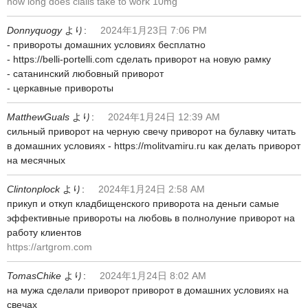
how long does cialis take to work 10mg
Donnyquogy
より:
2024年1月23日 7:06 PM
- привороты домашних условиях бесплатно
- https://belli-portelli.com сделать приворот на новую рамку
- сатанинский любовный приворот
- церкавные привороты
MatthewGuals
より:
2024年1月24日 12:39 AM
сильный приворот на черную свечу приворот на булавку читать
в домашних условиях - https://molitvamiru.ru как делать приворот
на месячных
Clintonplock
より:
2024年1月24日 2:58 AM
прикуп и откуп кладбищенского приворота на деньги самые
эффективные привороты на любовь в полнолуние приворот на
работу клиентов
https://artgrom.com
TomasChike
より:
2024年1月24日 8:02 AM
на мужа сделали приворот приворот в домашних условиях на
свечах