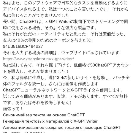
私はまた、このソフトウェアで日常的なタスクを自動化するように
アドバイスされるまで、私は一つのことを言いたいです！ それから
私は信じることができませんでした
長い間、ChatGPTは、x-GPT Writerの制御下でストリーミングで同
時に使用される場合、そのような強力な製品です。
私はそれがただのユーティリティだと思った、それは安価だった、
友人は40％の割引のためのクーポンを与えた%:
94EB516BCF484B27
それを入力する場所の詳細は、ウェブサイトに示されています:
https://www.xtranslator.ru/x-gpt-writer/
私は試してみて、それを掘り下げて、低価格で50ChatGPTアカウン
トを購入し、それが始まりました！
今、私は簡単に生成し、週に3-4の新しいサイトを起動し、バッチ全
体のフォルダを統一し、さらには画像を作成します
ChatGPTニューラルネットワークとX-GPTライタを使用します。
試してみる価値があります、友達、デモがあります、すべてが無料
です、あなたはそれを後悔しません）
頑張って！
Синонимайзер текста на основе ChatGPT
Генерация текстовых материалов с X-GPTWriter
Автоматизированное создание текстов с помощью ChatGPT