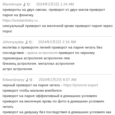
Marioknope
より:
2024年2月2日 1:24 AM
привороты на двух свечах. приворот от двух магов приворот
парня на фенечку.
https://sredainfobiz.ru
.
сексуальный приворот на месячной крови приворот парня через
порог.
Johnnysyday
より:
2024年2月2日 2:16 AM
молитва о привороте легкий приворот на парня читать без
последствия -
арина астрология
приворот по черному
луркоморье астрология астрология лев.
близнец астрология. металлах астрология
астро астрология.
Edwardzopsy
より:
2024年2月2日 8:07 AM
черный приворот на парня читать -
https://privorot.expert
приворот чтобы мальчик влюбился.
приворот на парня эффективный в домашних условиях.
приворот на месячную кровь по фото в домашних условиях
читать
приворот на девушку без последствия в домашних условиях как