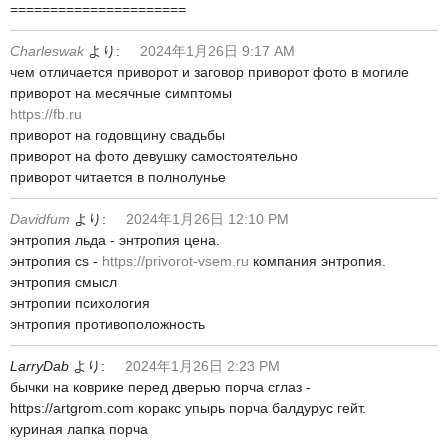
======================
Charleswak
より:
2024年1月26日 9:17 AM
чем отличается приворот и заговор приворот фото в могиле
приворот на месячные симптомы
https://fb.ru
приворот на годовщину свадьбы
приворот на фото девушку самостоятельно
приворот читается в полнолунье
Davidfum
より:
2024年1月26日 12:10 PM
энтропия льда - энтропия цена.
энтропия cs -
https://privorot-vsem.ru
компания энтропия.
энтропия смысл
энтропии психология
энтропия противоположность
LarryDab
より:
2024年1月26日 2:23 PM
бычки на коврике перед дверью порча сглаз -
https://artgrom.com коракс упырь порча балдурус гейт.
куриная лапка порча