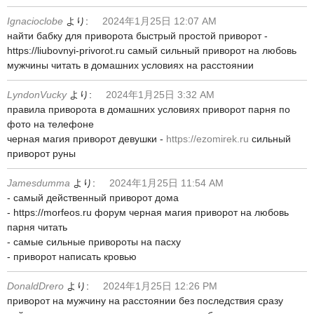
Ignacioclobe
より:
2024年1月25日 12:07 AM
найти бабку для приворота быстрый простой приворот -
https://liubovnyi-privorot.ru самый сильный приворот на любовь
мужчины читать в домашних условиях на расстоянии
LyndonVucky
より:
2024年1月25日 3:32 AM
правила приворота в домашних условиях приворот парня по
фото на телефоне
черная магия приворот девушки -
https://ezomirek.ru
сильный
приворот руны
Jamesdumma
より:
2024年1月25日 11:54 AM
- самый действенный приворот дома
- https://morfeos.ru форум черная магия приворот на любовь
парня читать
- самые сильные привороты на пасху
- приворот написать кровью
DonaldDrero
より:
2024年1月25日 12:26 PM
приворот на мужчину на расстоянии без последствия сразу