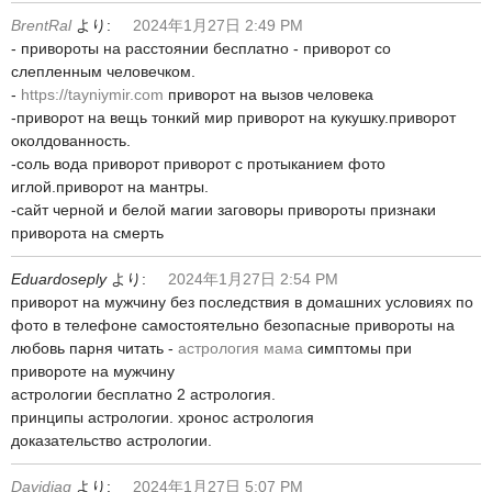
BrentRal
より:
2024年1月27日 2:49 PM
- привороты на расстоянии бесплатно - приворот со
слепленным человечком.
-
https://tayniymir.com
приворот на вызов человека
-приворот на вещь тонкий мир приворот на кукушку.приворот
околдованность.
-соль вода приворот приворот с протыканием фото
иглой.приворот на мантры.
-сайт черной и белой магии заговоры привороты признаки
приворота на смерть
Eduardoseply
より:
2024年1月27日 2:54 PM
приворот на мужчину без последствия в домашних условиях по
фото в телефоне самостоятельно безопасные привороты на
любовь парня читать -
астрология мама
симптомы при
привороте на мужчину
астрологии бесплатно 2 астрология.
принципы астрологии. хронос астрология
доказательство астрологии.
Davidjag
より:
2024年1月27日 5:07 PM