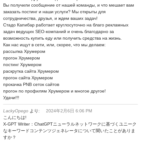
Вы получили сообщение от нашей команды, и что мешает вам
заказать постинг и наши услуги? Мы открыты для
сотрудничества, друзья, и ждем ваших задач!
Стадо Капибар работает круглосуточно на благо рекламных
задач ведущих SEO-компаний и очень благодарно за
возможность купить еду или получить средства на жизнь.
Как нас ищут в сети, или, скорее, что мы делаем:
рассылка Хрумером
прогон Хрумером
постинг Хрумером
раскрутка сайта Хрумером
прогон сайта Хрумером
прокачка PNB сеток сайтов
прогон по профилям Хрумером и многое другое!
Удачи!!!
LackyOpego
より:
2024年2月6日 6:06 PM
こんにちは!
X-GPT Writer：ChatGPTニューラルネットワークに基づくユニーク
なキーワードコンテンツジェネレータについて聞いたことがありま
すか？