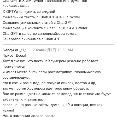
ChatGPT и X-GPTWriter в качестве инструментов
синонимизации
X-GPTWriter купить со скидкой
Уникальные тексты с ChatGPT и X-GPTWriter
Создание уникальных статей с ChatGPT
Уникализация контента с ChatGPT и X-GPTWriter
ChatGPT в качестве синонимайзера текста
Генератор синонимов с ChatGPT
NancyLip
より:
2024年2月7日 12:33 AM
Привет Всем!
Хотел сказать что постинг Хрумером реально работает,
применяется
и имеет место быть, если рассматривать экономическую
составляющую,
это в сотни раз выгоднее покупки ссылок, постов и др,
так же прогон Хрумером идет реальным образом,
Вас не размещают на каких-то самоподнятых сетках что будут
забанены или закрыты,
совершенно разные сайты, домены, IP и локации, все как
нужно!
Наша компания делала здесь: