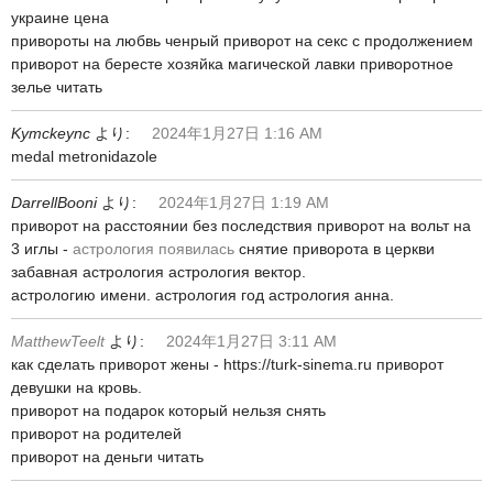
украине цена
привороты на любвь ченрый приворот на секс с продолжением
приворот на бересте хозяйка магической лавки приворотное
зелье читать
Kymckeync
より:
2024年1月27日 1:16 AM
medal metronidazole
DarrellBooni
より:
2024年1月27日 1:19 AM
приворот на расстоянии без последствия приворот на вольт на
3 иглы -
астрология появилась
снятие приворота в церкви
забавная астрология астрология вектор.
астрологию имени. астрология год астрология анна.
MatthewTeelt
より:
2024年1月27日 3:11 AM
как сделать приворот жены - https://turk-sinema.ru приворот
девушки на кровь.
приворот на подарок который нельзя снять
приворот на родителей
приворот на деньги читать