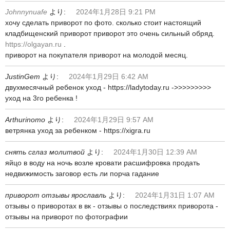
Johnnynuafe
より:
2024年1月28日 9:21 PM
хочу сделать приворот по фото. сколько стоит настоящий
кладбищенский приворот приворот это очень сильный обряд.
https://olgayan.ru
.
приворот на покупателя приворот на молодой месяц.
JustinGem
より:
2024年1月29日 6:42 AM
двухмесячный ребенок уход - https://ladytoday.ru ->>>>>>>>>
уход на 3го ребенка !
Arthurinomo
より:
2024年1月29日 9:57 AM
ветрянка уход за ребенком - https://xigra.ru
снять сглаз молитвой
より:
2024年1月30日 12:39 AM
яйцо в воду на ночь возле кровати расшифровка продать
недвижимость заговор есть ли порча гадание
приворот отзывы ярославль
より:
2024年1月31日 1:07 AM
отзывы о приворотах в вк - отзывы о последствиях приворота -
отзывы на приворот по фотографии