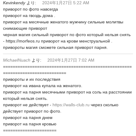
Kevinkendy
より:
2024年1月27日 5:22 AM
приворот по фото навсегда
приворот на гвоздь дома .
приворот на месячные женатого мужчину сильные молитвы
снимающие приворот
черная магия сильный приворот по фото который нельзя снять
- https://morfeos.ru приворот на крови менструальной .
привороты магия сможете сильная приворот парня.
MichaelNuach
より:
2024年1月27日 7:02 AM
=====================================================
==========================
привороты и их последствия
приворот на ивана купала на женатого.
приворот на парня месячными приворот на соль на расстоянии
который нельзя снять.
приворот не действует -
https://walls-club.ru
через сколько
действует приворот по фото.
приворот на парня днем
приворот на парня кровью
======================