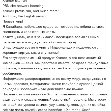
Xrumer site run
PBN site network boosting
Xrumer profile run, and much more!
And now, the English version!
Привет, мир!
Я Капибара, небольшое существо, которое полюбили за свою
внешность и характерные черты!
Хотите узнать, чем я занимаюсь последнее время? Решил
переместиться из джунглей в большой город.
В настоящее время я живу в Нидерландах и подружился с
хорошим виртуальным спутником!
Его зовут программный продукт Xrumer, а его незаменимый
компаньон — Xevil. Мы работаем вместе, создавая грандиозные
проекты, позволяя каждому в нашей базе получать рекламные
сообщения.
Информация распространяется по всему миру; люди узнают о
новых проектах, материалах, жизни капибар в суровой дикой
природе и зоопарках – это действительно важно!
Постинг с использованием Xrumer позволяет охватить огромную
аудиторию и создать мощный ссылочный профиль. Мы строим
сети сайтов, уровни ссылок, улучшаем домены для их склейки –
всё это часть дружбы стада Капибар + Xrumer + Xevil!