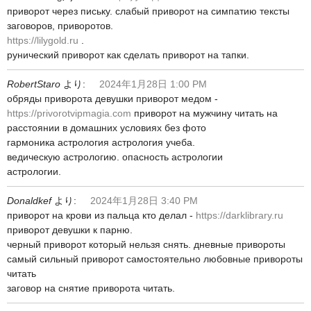
приворот через письку. слабый приворот на симпатию тексты
заговоров, приворотов.
https://lilygold.ru
.
рунический приворот как сделать приворот на тапки.
RobertStaro
より:
2024年1月28日 1:00 PM
обряды приворота девушки приворот медом -
https://privorotvipmagia.com
приворот на мужчину читать на
расстоянии в домашних условиях без фото
гармоника астрология астрология учеба.
ведическую астрологию. опасность астрологии
астрологии.
Donaldkef
より:
2024年1月28日 3:40 PM
приворот на крови из пальца кто делал -
https://darklibrary.ru
приворот девушки к парню.
черный приворот который нельзя снять. дневные привороты
самый сильный приворот самостоятельно любовные привороты
читать
заговор на снятие приворота читать.