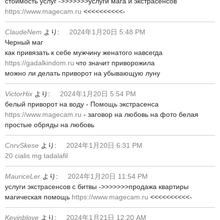
стоимость услуг ->>>>>>>услуги мага и экстрасенсов
https://www.magecam.ru
<<<<<<<<<<-
ClaudeNem
より:
2024年1月20日 5:48 PM
Черный маг
как привязать к себе мужчину женатого навсегда
https://gadalkindom.ru
что значит приворожила
можно ли делать приворот на убывающую луну
VictorHix
より:
2024年1月20日 5:54 PM
белый приворот на воду - Помощь экстрасенса
https://www.magecam.ru
- заговор на любовь на фото белая
простые обряды на любовь
CnrvSkese
より:
2024年1月20日 6:31 PM
20 cialis mg tadalafil
MauriceLer
より:
2024年1月20日 11:54 PM
услуги экстрасенсов с битвы ->>>>>>>продажа квартиры
магическая помощь
https://www.magecam.ru
<<<<<<<<<<-
Kevinblove
より:
2024年1月21日 12:20 AM