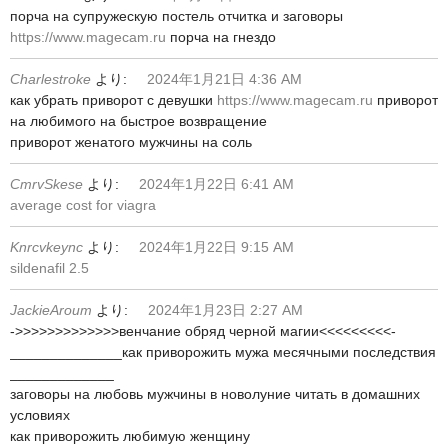
порча на супружескую постель отчитка и заговоры
https://www.magecam.ru
порча на гнездо
Charlestroke
より:
2024年1月21日 4:36 AM
как убрать приворот с девушки
https://www.magecam.ru
приворот
на любимого на быстрое возвращение
приворот женатого мужчины на соль
CmrvSkese
より:
2024年1月22日 6:41 AM
average cost for viagra
Knrcvkeync
より:
2024年1月22日 9:15 AM
sildenafil 2.5
JackieAroum
より:
2024年1月23日 2:27 AM
->>>>>>>>>>>>>венчание обряд черной магии<<<<<<<<<-
______________как приворожить мужа месячными последствия
_____________
заговоры на любовь мужчины в новолуние читать в домашних
условиях
как приворожить любимую женщину