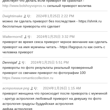
действует что делать если приворот не сработал -
http://www.bolshoyvopros.ru
сильный приворот молитва
Dwightimake
より:
2024年1月25日 2:22 PM
можно ли сделать приворот без последствия - https://shmk.ru
бесплатные привороты кто сделает
WaltermornE
より:
2024年1月25日 3:32 PM
приворот во время секса приворот черное венчание как сделать
приворот на имя мужчины читать - https://lagopus.ru как снять с
человека приворот
Dennisjaf
より:
2024年1月25日 5:51 PM
привороты по фото результаты реальный проверенный
приворот со свечами приворот по фотографии 100
https://www.romanticcollection.ru
астрология png
より:
2024年1月26日 1:15 AM
приворот женщина что происходит после приворота с мужчиной
- арктур астрология любовный приворот на девушку по фото
астрология градусы буддийская астрология
дифда астрология