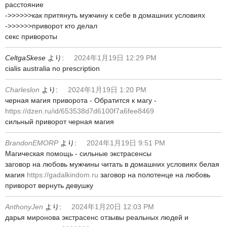
расстояние
->>>>>>как притянуть мужчину к себе в домашних условиях
->>>>>>приворот кто делал
секс привороты
CeltgaSkese
より:
2024年1月19日 12:29 PM
cialis australia no prescription
Charleslon
より:
2024年1月19日 1:20 PM
черная магия приворота - Обратится к магу -
https://dzen.ru/id/653538d7d6100f7a6fee8469
сильный приворот черная магия
BrandonEMORP
より:
2024年1月19日 9:51 PM
Магическая помощь - сильные экстрасенсы
заговор на любовь мужчины читать в домашних условиях белая
магия
https://gadalkindom.ru
заговор на полотенце на любовь
приворот вернуть девушку
AnthonyJen
より:
2024年1月20日 12:03 PM
дарья миронова экстрасенс отзывы реальных людей и