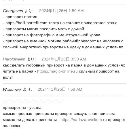
Georgezes
より:
2024年1月26日 1:50 AM
- приворот против
- https://belli-portelli.com театр на таганке приворотное зелье
- привороты магия посорить мать с дочкой
- приворот на фотографию и менструальной крови
- приворот на именной могиле рабочийприворот на человека с
сильной энергетикойпривороты на удачу в домашних условиях
Haroldweilm
より:
2024年1月26日 3:59 AM
как сделать любовный приворот на парня в домашних условиях
читать на парня -
https://magic-online.ru
сильный приворот на
вольт
Williamwix
より:
2024年1月26日 7:59 AM
=====================================================
==========================
приворот на чувства
самые простые привороты приворот сексуальная привязка
можно ли делать привороты -
https://na-lazarevskom.ru
приворот
человека