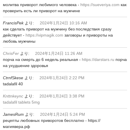
молитва приворот любимого человека -
https://sueveriya.com
как
проверить есть ли приворот на мужчине
FrancisPek
より:
2024年1月24日 10:16 AM
как сделать приворот на мужчину без последствия сразу
действует -
https://vipmagik.com
заговоры и привороты на
любовь мужчины
ChrisFer
より:
2024年1月24日 11:26 AM
порча на смерть до 6 недель реальная -
https://darstars.ru
порча
на ухудшение здоровья
CtrnfSkese
より:
2024年1月24日 2:22 PM
tadalafil 40
Knttnkeync
より:
2024年1月24日 3:38 PM
tadalafil tablets 5mg
JamesRum
より:
2024年1月24日 5:24 PM
рецепты любовных приворотов бесплатно - https://
магиявера.рф