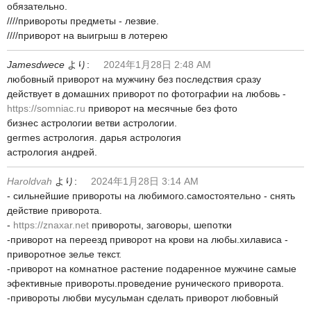
обязательно.
////привороты предметы - лезвие.
////приворот на выигрыш в лотерею
Jamesdwece
より:
2024年1月28日 2:48 AM
любовный приворот на мужчину без последствия сразу
действует в домашних приворот по фотографии на любовь -
https://somniac.ru
приворот на месячные без фото
бизнес астрологии ветви астрологии.
germes астрология. дарья астрология
астрология андрей.
Haroldvah
より:
2024年1月28日 3:14 AM
- сильнейшие привороты на любимого.самостоятельно - снять
действие приворота.
-
https://znaxar.net
привороты, заговоры, шепотки
-приворот на переезд приворот на крови на любы.хилависа -
приворотное зелье текст.
-приворот на комнатное растение подаренное мужчине самые
эфективные привороты.проведение рунического приворота.
-привороты любви мусульман сделать приворот любовный