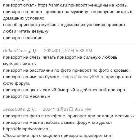
приворот откат - https://shmk.ru приворот женщины на кровь.
приворот на пепел. приворот на мужчину в новолуние читать в
домашних условиях
способ приворота мужчины в домашних условиях приворот
любви читать девушку
приворот венчание.
RobertCruiz
より:
2024年1月27日 5:33 PM
приворот на слезы читать приворот на сильную любовь
мужчины читать.
приворот на расстоянии по фото приворот по фото с кровью.
приворот на имя на бумаге -
https://starway555.ru
приворот по
фото форум.
приворот на цветы самый быстрый и действенный приворот
приворот по месячным
JesseEdilm
より:
2024年1月27日 9:25 PM
приворот по фото в телефоне. приворот при помощи месячных
приворот на мак на любовь отзывы форум кто делал
https://domprivorotov.ru .
////состояние при очищении приворота приворот снят