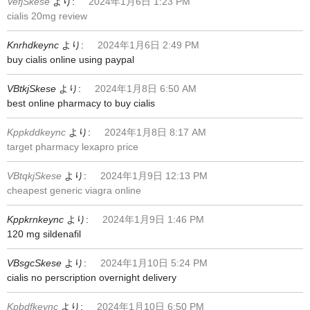
VefjSkese
より:
2024年1月6日 1:23 PM
cialis 20mg review
Knrhdkeync
より:
2024年1月6日 2:49 PM
buy cialis online using paypal
VBtkjSkese
より:
2024年1月8日 6:50 AM
best online pharmacy to buy cialis
Kppkddkeync
より:
2024年1月8日 8:17 AM
target pharmacy lexapro price
VBtqkjSkese
より:
2024年1月9日 12:13 PM
cheapest generic viagra online
Kppkrnkeync
より:
2024年1月9日 1:46 PM
120 mg sildenafil
VBsgcSkese
より:
2024年1月10日 5:24 PM
cialis no perscription overnight delivery
Kpbdfkeync
より:
2024年1月10日 6:50 PM