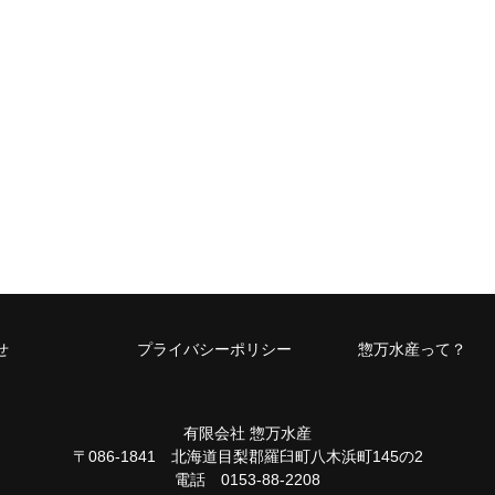
せ
プライバシーポリシー
惣万水産って？
有限会社 惣万水産
〒086-1841 北海道目梨郡羅臼町八木浜町145の2
電話 0153-88-2208