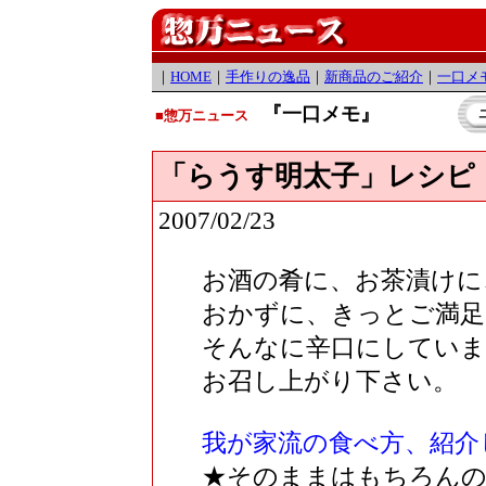
｜
HOME
｜
手作りの逸品
｜
新商品のご紹介
｜
一口メ
『一口メモ』
■惣万ニュース
「らうす明太子」レシピ
2007/02/23
お酒の肴に、お茶漬けに
おかずに、きっとご満足
そんなに辛口にしていま
お召し上がり下さい。
我が家流の食べ方、紹介
★そのままはもちろんの