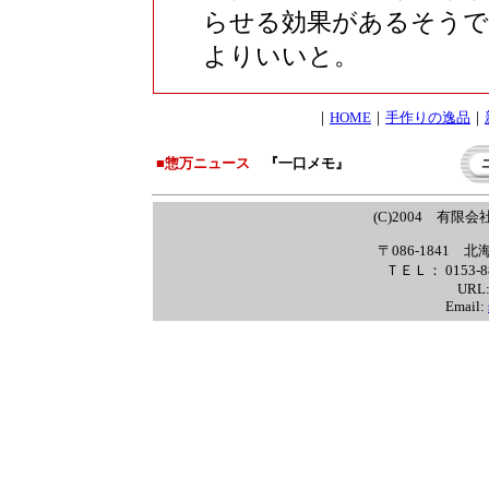
らせる効果があるそうで
よりいいと。
｜
HOME
｜
手作りの逸品
｜
■惣万ニュース
『一口メモ』
(C)2004 有限会社 
〒086-1841
ＴＥＬ： 0153-88
URL
Email: