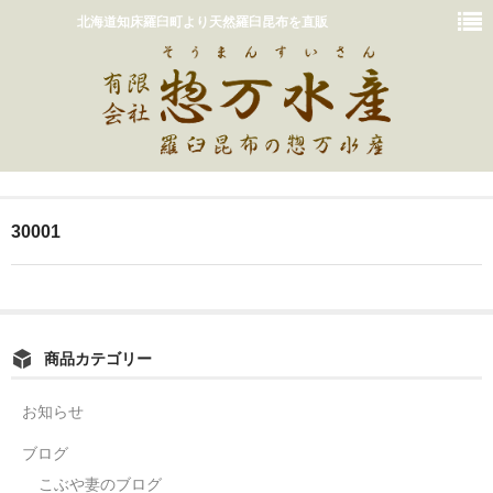
北海道知床羅臼町より天然羅臼昆布を直販
ホーム
30001
おいしいだしの取り方
販売商品一覧
カート
商品カテゴリー
惣万水産って？
お知らせ
お問い合わせ
ブログ
こぶや妻のブログ