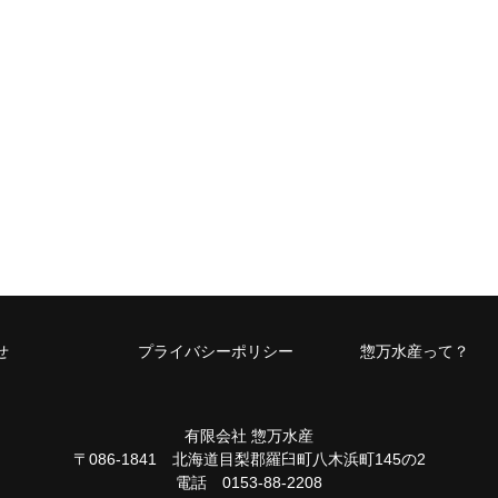
せ
プライバシーポリシー
惣万水産って？
有限会社 惣万水産
〒086-1841 北海道目梨郡羅臼町八木浜町145の2
電話 0153-88-2208