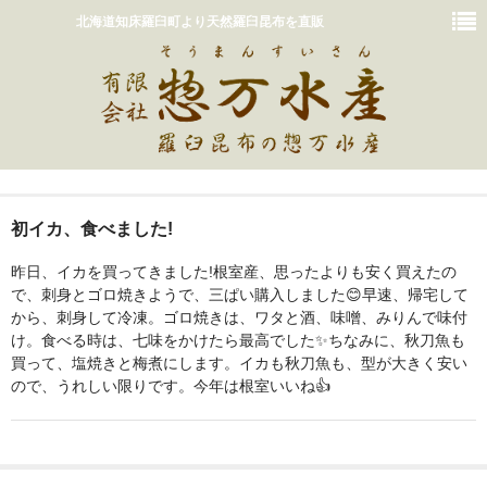
北海道知床羅臼町より天然羅臼昆布を直販
ホーム
初イカ、食べました!
おいしいだしの取り方
昨日、イカを買ってきました!根室産、思ったよりも安く買えたの
販売商品一覧
で、刺身とゴロ焼きようで、三ぱい購入しました😊早速、帰宅して
から、刺身して冷凍。ゴロ焼きは、ワタと酒、味噌、みりんで味付
カート
け。食べる時は、七味をかけたら最高でした✨ちなみに、秋刀魚も
買って、塩焼きと梅煮にします。イカも秋刀魚も、型が大きく安い
惣万水産って？
ので、うれしい限りです。今年は根室いいね👍️
お問い合わせ