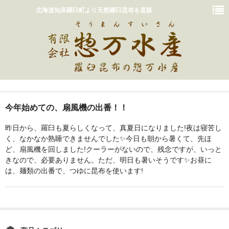
北海道知床羅臼町より天然羅臼昆布を直販
ホーム
今年始めての、扇風機の出番！！
おいしいだしの取り方
昨日から、羅臼も夏らしくなって、真夏日になりました!夜は寝苦し
販売商品一覧
く、なかなか熟睡できませんでした✨今日も朝から暑くて、先ほ
ど、扇風機を回しました!クーラーがないので、残念ですが、いっと
カート
きなので、必要ありません。ただ、明日も暑いそうです✨お昼に
は、麺類の出番で、つゆに昆布を使います!
惣万水産って？
お問い合わせ