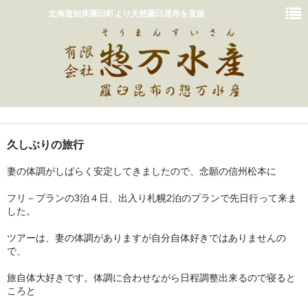
北海道知床羅臼町より天然羅臼昆布を直販
ホーム
久しぶりの旅行
おいしいだしの取り方
妻の体調がしばらく安定してきましたので、念願の信州松本に
販売商品一覧
フリ－プランの3泊４日、出入り札幌2泊のプランで先日行って来ま
した。
カート
ツアーは、妻の体調がありますが自分自体好きではありませんの
惣万水産って？
で、
お問い合わせ
旅自体大好きです。体調に合わせながら日程調整出来るので寝ると
ころと