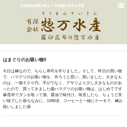
北海道知床羅臼町より天然羅臼昆布を直販
ホーム
はまぐりのお吸い物‼️
おいしいだしの取り方
今日は🎎なので、ちらし寿司を作りました。そして、昨日の買い物
販売商品一覧
で、ハマグリのお吸い物を、作ろうと思い、買いました。大きなも
のは、一個５００円。手がでなく、アサリより少し大きなものがあ
カート
ったので、買ってきました😱ハマグリのお吸い物は、はじめてです
😁昆布でダシを取って酒、醤油で味付け。味見したら、ちょうど良
惣万水産って？
い味でした😆ちなみに、10時頃、コーヒーと一緒にケーキで、🎎お
祝いしました😅
お問い合わせ