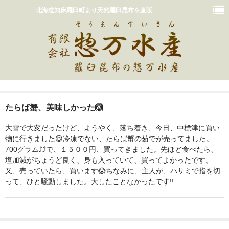
北海道知床羅臼町より天然羅臼昆布を直販
ホーム
たらば蟹、美味しかった🙆
おいしいだしの取り方
大雪で大変だったけど、ようやく、落ち着き、今日、中標津に買い
販売商品一覧
物に行きました😆冷凍でない、たらば蟹の茹でが売ってました。
700グラム⤴️⤴️で、１５００円、買ってきました。先ほど食べたら、
カート
塩加減がちょうど良く、身も入っていて、買ってよかったです。
又、売っていたら、買います😱ちなみに、主人が、ハサミで指を切
惣万水産って？
って、ひと騒動しました。大したことなかったです‼️
お問い合わせ