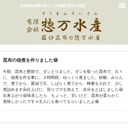
北海道知床羅臼町より天然羅臼昆布を直販
ホーム
昆布の佃煮を作りました😆
おいしいだしの取り方
今朝、昆布と鰹節で、ダシとりました。ダシを取った昆布で、久々
販売商品一覧
に、佃煮を作る事に。２時間程、ゆっくり煮ました。砂糖、みりん
で、煮てから、醤油で又、しばらく煮てから、蜂蜜を入れて、少し
カート
煮詰めます👍️仕上げに、煎りゴマを加えて、水分をとばしました😆
出来上がり😃味見したら、ちょっと、甘いけど、昆布が柔らかく、
惣万水産って？
美味しかったです☺️主人にも食べてもらいましたよ😁
お問い合わせ