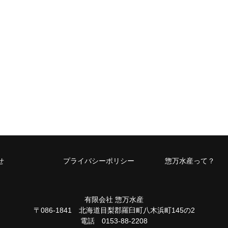
せ
プライバシーポリシー
惣万水産って？
有限会社 惣万水産
〒086-1841 北海道目梨郡羅臼町八木浜町145の2
電話 0153-88-2208