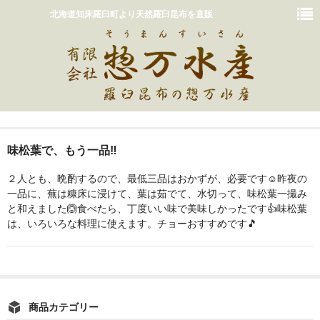
北海道知床羅臼町より天然羅臼昆布を直販
ホーム
味松葉で、もう一品‼️
おいしいだしの取り方
２人とも、晩酌するので、最低三品はおかずが、必要です☺️昨夜の
販売商品一覧
一品に、蕪は糠床に浸けて、葉は茹でて、水切って、味松葉一撮み
と和えました🙆食べたら、丁度いい味で美味しかったです👍️味松葉
カート
は、いろいろな料理に使えます。チョーおすすめです🎵
惣万水産って？
お問い合わせ
商品カテゴリー