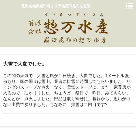
北海道知床羅臼町より天然羅臼昆布を直販
ホーム
大雪で大変でした。
おいしいだしの取り方
この間の天気で、大雪と風が２日続き、大変でした。1メートル強、
積もり、家の周りは雪山。業者に排雪２時間してもらいました。リ
販売商品一覧
ビングのストーブが点火しなく、電気ストーブに。まだ、床暖房が
入るので、助かりました。ちょうど、祭日で、昨日、みてもらい、
カート
なんとか、点火しました。部品は取り寄せに。暮れから、思いがけ
ない出費で参りました。ちなみに、排雪は二回目です?
惣万水産って？
お問い合わせ