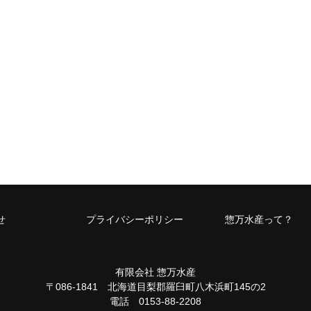
せ
プライバシーポリシー
惣万水産って？
有限会社 惣万水産
〒086-1841 北海道目梨郡羅臼町八木浜町145の2
電話 0153-88-2208