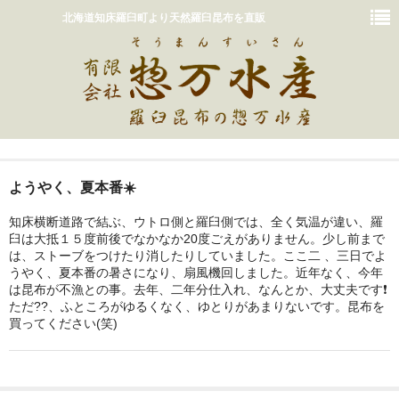
北海道知床羅臼町より天然羅臼昆布を直販
ホーム
ようやく、夏本番☀️
おいしいだしの取り方
知床横断道路で結ぶ、ウトロ側と羅臼側では、全く気温が違い、羅
臼は大抵１５度前後でなかなか20度ごえがありません。少し前まで
販売商品一覧
は、ストーブをつけたり消したりしていました。ここ二 、三日でよ
うやく、夏本番の暑さになり、扇風機回しました。近年なく、今年
カート
は昆布が不漁との事。去年、二年分仕入れ、なんとか、大丈夫です❗️
ただ??、ふところがゆるくなく、ゆとりがあまりないです。昆布を
惣万水産って？
買ってください(笑)
お問い合わせ