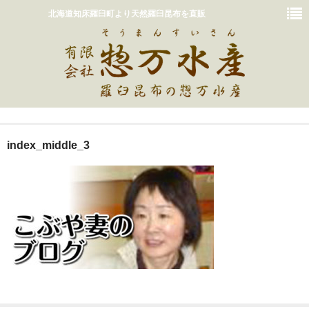
北海道知床羅臼町より天然羅臼昆布を直販
ホーム
index_middle_3
おいしいだしの取り方
販売商品一覧
カート
惣万水産って？
お問い合わせ